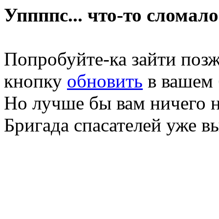
Уппппс... что-то сломало
Попробуйте-ка зайти позж
кнопку
обновить
в вашем 
Но лучше бы вам ничего н
Бригада спасателей уже в
Database error in: ERROR: 
mySQL error: Unknown data
mySQL error number: Scrip