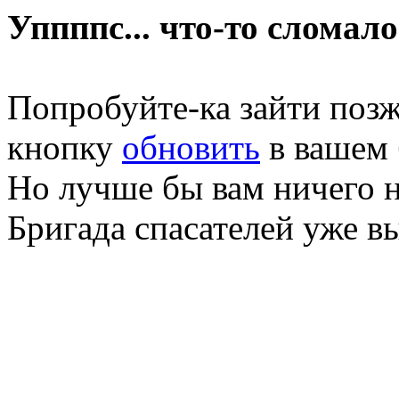
Уппппс... что-то сломало
Попробуйте-ка зайти позж
кнопку
обновить
в вашем 
Но лучше бы вам ничего н
Бригада спасателей уже в
Database error in: ERROR: 
mySQL error: Unknown data
mySQL error number: Scrip