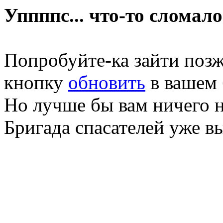
Уппппс... что-то сломало
Попробуйте-ка зайти позж
кнопку
обновить
в вашем 
Но лучше бы вам ничего н
Бригада спасателей уже в
Database error in: ERROR: 
mySQL error: Unknown data
mySQL error number: Scrip